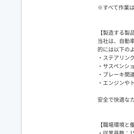
※すべて作業
【製造する製
当社は、自動
的には以下の
・ステアリン
・サスペンシ
・ブレーキ関
・エンジンや
安全で快適な
【職場環境と
・従業員数：1