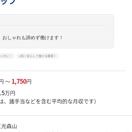
ッフ
、おしゃれも諦めず働けます！
たい方に！
長く安心して働ける職場！
1,750
円 ～
円
.5
万円
は、諸手当などを含む平均的な月収です）
三光森山