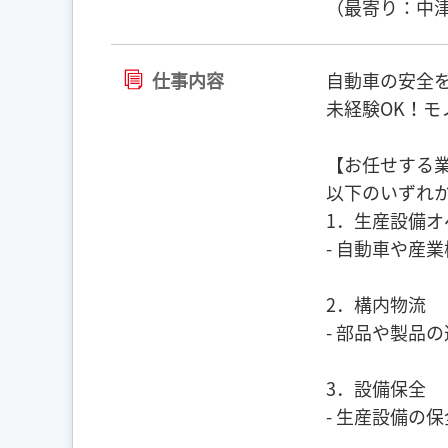
（最寄り：中津
仕事内容
自動車の安全
未経験OK！
【お任せする
以下のいずれ
1．生産設備オ
- 自動車や産
2．構内物流
- 部品や製品
3．設備保全
- 生産設備の