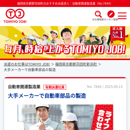
福岡県京都郡苅田町のおすすめ派遣求人：自動車関連製造業（No.7844）
お仕事検索
カンタン登録
派遣なら毎月時給が上がるトミヨジョブ
※Indeed 派遣製造カテゴリー 2025年8月 自社調べ
派遣のお仕事はTOMIYO JOB!
福岡県京都郡苅田町新浜町
大手メーカーで自動車部品の製造
自動車関連製造業
No. 7844 / 2025.06.13
有期派遣社員
大手メーカーで自動車部品の製造