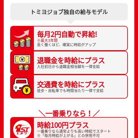
トミヨジョブ独自の給与モデル
毎月2円自動で
昇給!
※最大3年間
長く働くほど、
確実に時給がアップ
退職金を
時給にプラス
入社初日から
退職金相当額を一律支給
交通費を
時給にプラス
徒歩・自転車でも
時間当たり一律で支給
＼一番乗りなら！／
時給100円プラス
一番乗りなら通常よりも高い時給でスタート
※「毎月時給が上がる」との併用不可