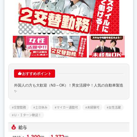
おすすめポイント
外国人の方も大歓迎（N3～OK）！男女活躍中！人気の自動車製造
✨
交替勤務
土日休み
マイカー通勤可
未経験可
女性活躍
Ｕ・Ｉターン歓迎！
給与