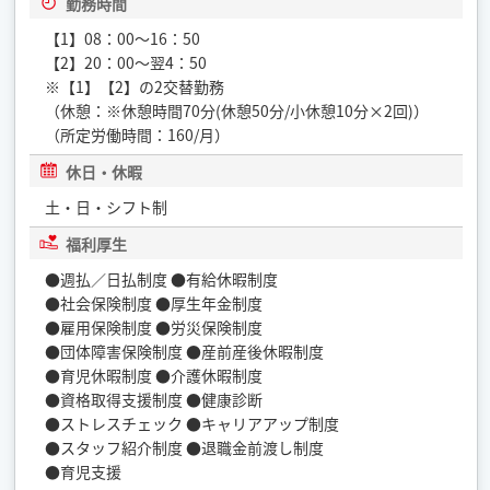
勤務時間
【1】08：00～16：50
【2】20：00～翌4：50
※【1】【2】の2交替勤務
（休憩：※休憩時間70分(休憩50分/小休憩10分×2回)）
（所定労働時間：160/月）
休日・休暇
土・日・シフト制
福利厚生
●週払／日払制度 ●有給休暇制度
●社会保険制度 ●厚生年金制度
●雇用保険制度 ●労災保険制度
●団体障害保険制度 ●産前産後休暇制度
●育児休暇制度 ●介護休暇制度
●資格取得支援制度 ●健康診断
●ストレスチェック ●キャリアアップ制度
●スタッフ紹介制度 ●退職金前渡し制度
●育児支援