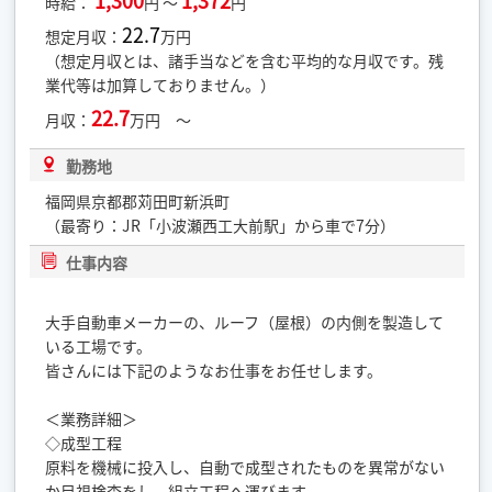
1,300
1,372
時給：
円 ～
円
22.7
想定月収：
万円
（想定月収とは、諸手当などを含む平均的な月収です。残
業代等は加算しておりません。）
22.7
月収：
万円 ～
勤務地
福岡県京都郡苅田町新浜町
（最寄り：JR「小波瀬西工大前駅」から車で7分）
仕事内容
大手自動車メーカーの、ルーフ（屋根）の内側を製造して
いる工場です。
皆さんには下記のようなお仕事をお任せします。
＜業務詳細＞
◇成型工程
原料を機械に投入し、自動で成型されたものを異常がない
か目視検査をし、組立工程へ運びます。