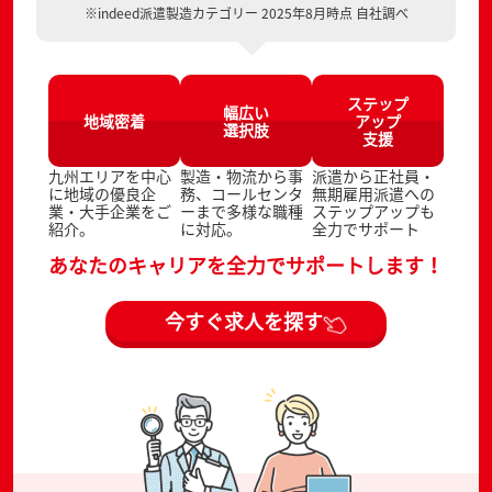
※indeed派遣製造カテゴリー 2025年8月時点 自社調べ
ステップ
幅広い
地域密着
アップ
選択肢
支援
九州エリアを中心
製造・物流から事
派遣から正社員・
に地域の優良企
務、コールセンタ
無期雇用派遣への
業・大手企業をご
ーまで多様な職種
ステップアップも
紹介。
に対応。
全力でサポート
あなたのキャリアを全力でサポートします！
今すぐ求人を探す