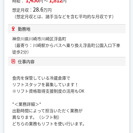
1,450
1,812
時給：
円 ～
円
28.6
想定月収：
万円
（想定月収とは、諸手当などを含む平均的な月収です）
勤務地
神奈川県川崎市川崎区浮島町
（最寄り：川崎駅からバスへ乗り換え浮島町公園入口下車
徒歩2分）
仕事内容
食肉を保管している冷蔵倉庫で
リフトスタッフを募集しています！
※リフト資格取得支援制度の活用もOK
*＜業務詳細＞*
出勤時間によって担当いただく業務が
異なります。（シフト制）
どちらの業務もリフトを使い行います。