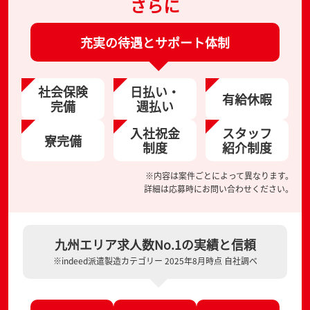
さらに
充実の待遇とサポート体制
社会保険
日払い・
有給休暇
完備
週払い
入社祝金
スタッフ
寮完備
制度
紹介制度
※内容は案件ごとによって異なります。
詳細は応募時にお問い合わせください。
九州エリア求人数No.1の実績と信頼
※indeed派遣製造カテゴリー 2025年8月時点 自社調べ