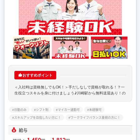
おすすめポイント
＜入社時は資格無しでもOK！＞手だしなしで資格が取れる！？一
生役立つスキルを身に付けましょう♪川崎駅から無料送迎あり！の
日勤のみ
シフト制
マイカー通勤可
未経験可
スキルアップを目指したい方に！
ワークライフバランス重視の方に！
給与