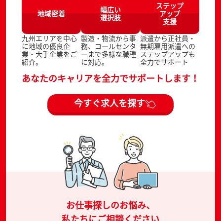
ステップ
幅広い
地域密着
アップ
選択肢
支援
九州エリアを中心
製造・物流から事
派遣から正社員・
に地域の優良企
務、コールセンタ
無期雇用派遣への
業・大手企業をご
ーまで多様な職種
ステップアップも
紹介。
に対応。
全力でサポート
あなたのキャリアを全力でサポートします！
今すぐ求人を探す
お仕事探しのお悩み、
私たちにご相談ください