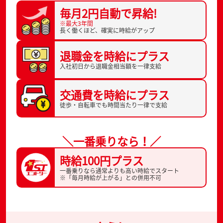
毎月2円自動で
昇給!
※最大3年間
長く働くほど、
確実に時給がアップ
退職金を
時給にプラス
入社初日から
退職金相当額を一律支給
交通費を
時給にプラス
徒歩・自転車でも
時間当たり一律で支給
＼一番乗りなら！／
時給100円プラス
一番乗りなら通常よりも高い時給でスタート
※「毎月時給が上がる」との併用不可