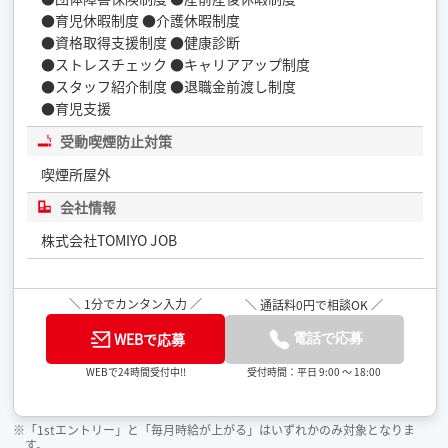
●育児休暇制度 ●介護休暇制度
●資格取得支援制度 ●健康診断
●ストレスチェック ●キャリアアップ制度
●スタッフ紹介制度 ●退職金前渡し制度
●育児支援
受動喫煙防止対策
喫煙所屋外
会社情報
株式会社TOMIYO JOB
＼ 1分でカンタン入力 ／
＼ 通話料0円で相談OK ／
WEBで応募
電話で応募
受付時間：平日 9:00 ～ 18:00
WEBで24時間受付中!!
※「1stエントリー」と「毎月時給が上がる」はいずれかのみ対象となりま
す。