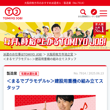
大阪府枚方市のおすすめ派遣求人：製造業（No.7914）
お仕事検索
カンタン登録
派遣なら毎月時給が上がるトミヨジョブ
※Indeed 派遣製造カテゴリー 2025年8月 自社調べ
派遣のお仕事はTOMIYO JOB!
大阪府枚方市池之宮
＜まるでプラモデル✨＞建設用重機の組み立てスタッフ
製造業
No. 7914 / 2025.06.13
有期派遣社員
＜まるでプラモデル✨＞建設用重機の組み立てス
タッフ