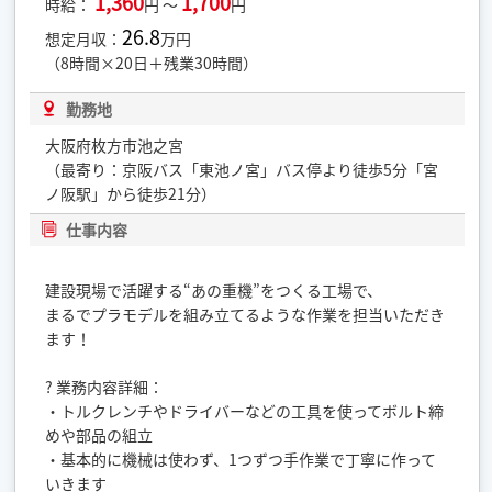
1,360
1,700
時給：
円 ～
円
26.8
想定月収：
万円
（8時間×20日＋残業30時間）
勤務地
大阪府枚方市池之宮
（最寄り：京阪バス「東池ノ宮」バス停より徒歩5分「宮
ノ阪駅」から徒歩21分）
仕事内容
建設現場で活躍する“あの重機”をつくる工場で、
まるでプラモデルを組み立てるような作業を担当いただき
ます！
? 業務内容詳細：
・トルクレンチやドライバーなどの工具を使ってボルト締
めや部品の組立
・基本的に機械は使わず、1つずつ手作業で丁寧に作って
いきます