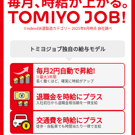
※indeed派遣製造カテゴリー 2025年8月時点 自社調べ
トミヨジョブ独自の給与モデル
毎月2円自動で
昇給!
※最大3年間
長く働くほど、
確実に時給がアップ
退職金を
時給にプラス
入社初日から
退職金相当額を一律支給
交通費を
時給にプラス
徒歩・自転車でも
時間当たり一律で支給