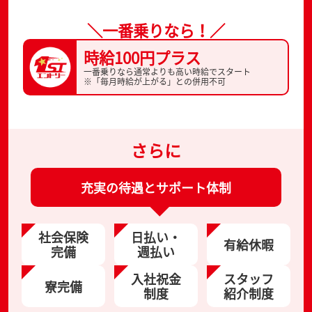
＼一番乗りなら！／
時給100円プラス
一番乗りなら通常よりも高い時給でスタート
※「毎月時給が上がる」との併用不可
さらに
充実の待遇とサポート体制
社会保険
日払い・
有給休暇
完備
週払い
入社祝金
スタッフ
寮完備
制度
紹介制度