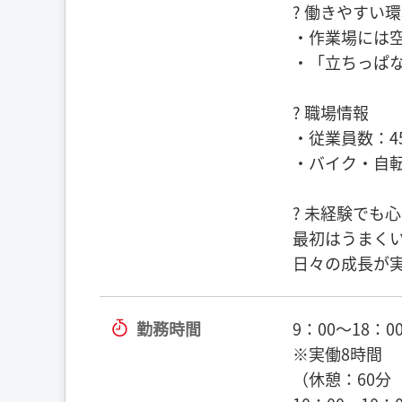
? 働きやすい
・作業場には
・「立ちっぱ
? 職場情報
・従業員数：4
・バイク・自
? 未経験でも
最初はうまく
日々の成長が
勤務時間
9：00〜18：0
※実働8時間
（休憩：60分