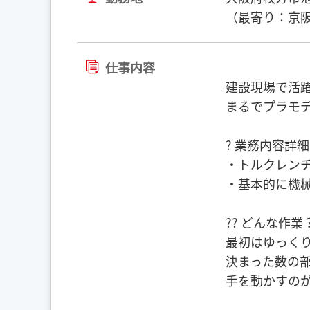
（最寄り：京阪
仕事内容
建設現場で活躍
まるでプラモ
? 業務内容詳
・トルクレン
・基本的に機
?? どんな作業
最初はゆっくり
決まった数の
手を動かすの