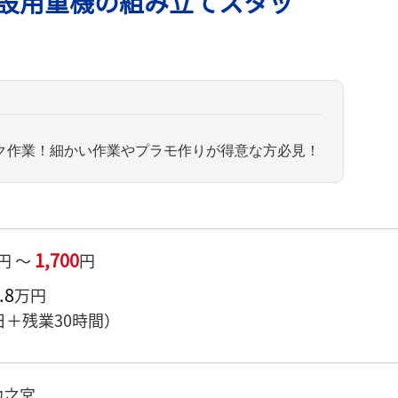
設用重機の組み立てスタッ
ク作業！細かい作業やプラモ作りが得意な方必見！
1,700
円 ～
円
.8
万円
日＋残業30時間）
池之宮