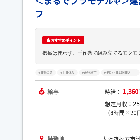
＜まるでプラモデル✨＞建
フ
おすすめポイント
機械は使わず、手作業で組み立てるモクモ
日勤のみ
土日休み
未経験可
年間休日120日以上！
1,360
給与
時給：
26
想定月収：
（8時間×20
勤務地
大阪府枚方市