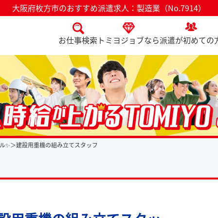
大阪府枚方市のおすすめ派遣求人：製造業（No.7914）
お仕事検索
トミヨジョブなら
派遣が初めての
ル✨＞建設用重機の組み立てスタッフ