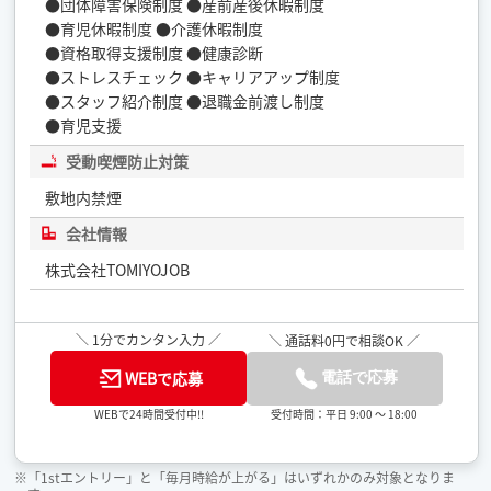
●団体障害保険制度 ●産前産後休暇制度
●育児休暇制度 ●介護休暇制度
●資格取得支援制度 ●健康診断
●ストレスチェック ●キャリアアップ制度
●スタッフ紹介制度 ●退職金前渡し制度
●育児支援
受動喫煙防止対策
敷地内禁煙
会社情報
株式会社TOMIYOJOB
＼ 1分でカンタン入力 ／
＼ 通話料0円で相談OK ／
WEBで応募
電話で応募
受付時間：平日 9:00 ～ 18:00
WEBで24時間受付中!!
※「1stエントリー」と「毎月時給が上がる」はいずれかのみ対象となりま