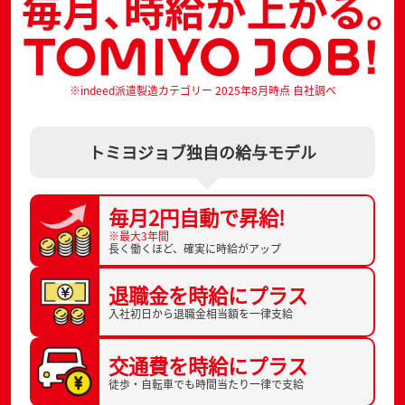
※indeed派遣製造カテゴリー 2025年8月時点 自社調べ
トミヨジョブ独自の給与モデル
毎月2円自動で
昇給!
※最大3年間
長く働くほど、
確実に時給がアップ
退職金を
時給にプラス
入社初日から
退職金相当額を一律支給
交通費を
時給にプラス
徒歩・自転車でも
時間当たり一律で支給