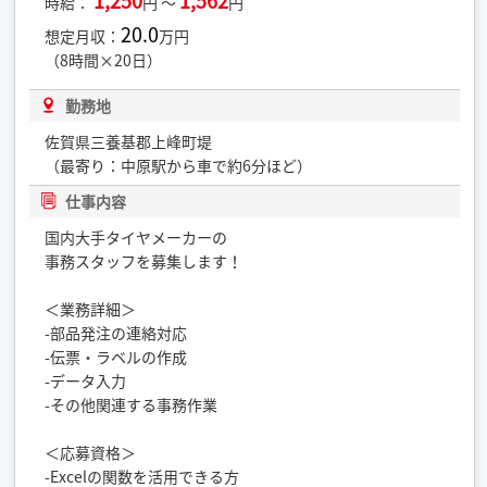
1,250
1,562
時給：
円 ～
円
20.0
想定月収：
万円
（8時間×20日）
勤務地
佐賀県三養基郡上峰町堤
（最寄り：中原駅から車で約6分ほど）
仕事内容
国内大手タイヤメーカーの
事務スタッフを募集します！
＜業務詳細＞
-部品発注の連絡対応
-伝票・ラベルの作成
-データ入力
-その他関連する事務作業
＜応募資格＞
-Excelの関数を活用できる方