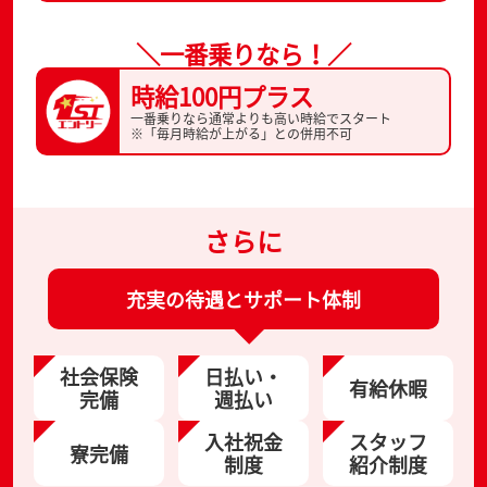
＼一番乗りなら！／
時給100円プラス
一番乗りなら通常よりも高い時給でスタート
※「毎月時給が上がる」との併用不可
さらに
充実の待遇とサポート体制
社会保険
日払い・
有給休暇
完備
週払い
入社祝金
スタッフ
寮完備
制度
紹介制度