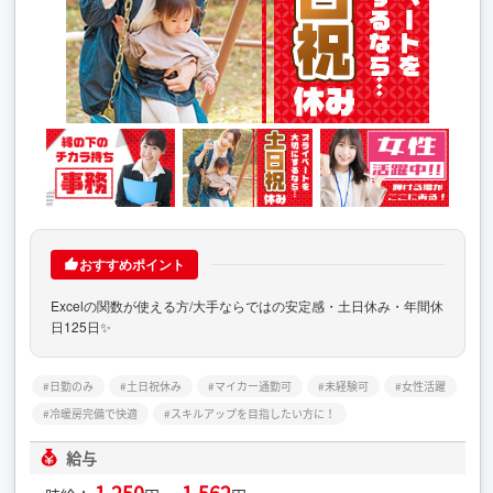
おすすめポイント
Excelの関数が使える方/大手ならではの安定感・土日休み・年間休
日125日✨
日勤のみ
土日祝休み
マイカー通勤可
未経験可
女性活躍
冷暖房完備で快適
スキルアップを目指したい方に！
給与