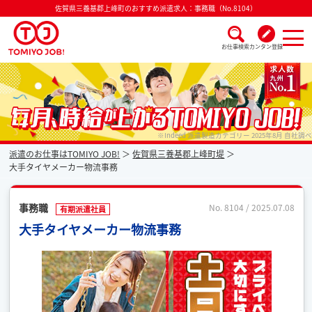
佐賀県三養基郡上峰町のおすすめ派遣求人：事務職（No.8104）
お仕事検索
カンタン登録
派遣なら毎月時給が上がるトミヨジョブ
※Indeed 派遣製造カテゴリー 2025年8月 自社調べ
派遣のお仕事はTOMIYO JOB!
佐賀県三養基郡上峰町堤
大手タイヤメーカー物流事務
事務職
No. 8104 / 2025.07.08
有期派遣社員
大手タイヤメーカー物流事務