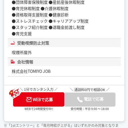
●団体障害保険制度 ●産前産後休暇制度
●育児休暇制度 ●介護休暇制度
●資格取得支援制度 ●健康診断
●ストレスチェック ●キャリアアップ制度
●スタッフ紹介制度 ●退職金前渡し制度
●育児支援
受動喫煙防止対策
喫煙所屋外
会社情報
株式会社TOMIYO JOB
＼ 1分でカンタン入力 ／
＼ 通話料0円で相談OK ／
WEBで応募
電話で応募
受付時間：平日 9:00 ～ 18:00
WEBで24時間受付中!!
※「1stエントリー」と「毎月時給が上がる」はいずれかのみ対象となりま