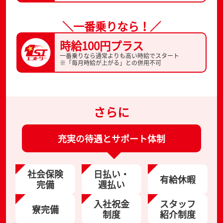
＼一番乗りなら！／
時給100円プラス
一番乗りなら通常よりも高い時給でスタート
※「毎月時給が上がる」との併用不可
さらに
充実の待遇とサポート体制
社会保険
日払い・
有給休暇
完備
週払い
入社祝金
スタッフ
寮完備
制度
紹介制度