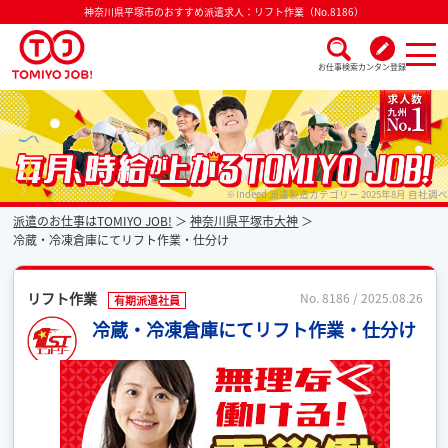
神奈川県平塚市のおすすめ派遣求人：リフト作業（No.8186）
お仕事検索
カンタン登録
派遣なら毎月時給が上がるトミヨジョブ
※Indeed 派遣製造カテゴリー 2025年8月 自社調べ
派遣のお仕事はTOMIYO JOB!
神奈川県平塚市大神
冷蔵・冷凍倉庫にてリフト作業・仕分け
リフト作業
No. 8186 / 2025.08.26
有期派遣社員
冷蔵・冷凍倉庫にてリフト作業・仕分け