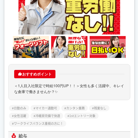
おすすめポイント
＜1人目入社限定で時給100円UP！！＞女性も多く活躍中、キレイ
な倉庫で働きませんか？✨
日勤のみ
マイカー通勤可
カンタン業務
残業なし
女性活躍
冷暖房完備で快適
1stエントリー対象
ワークライフバランス重視の方に！
給与