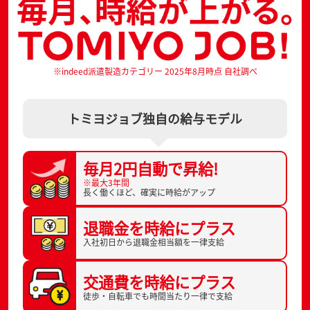
※indeed派遣製造カテゴリー 2025年8月時点 自社調べ
トミヨジョブ独自の給与モデル
毎月2円自動で
昇給!
※最大3年間
長く働くほど、
確実に時給がアップ
退職金を
時給にプラス
入社初日から
退職金相当額を一律支給
交通費を
時給にプラス
徒歩・自転車でも
時間当たり一律で支給