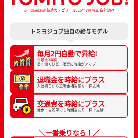
※indeed派遣製造カテゴリー 2025年8月時点 自社調べ
トミヨジョブ独自の給与モデル
毎月2円自動で
昇給!
※最大3年間
長く働くほど、
確実に時給がアップ
退職金を
時給にプラス
入社初日から
退職金相当額を一律支給
交通費を
時給にプラス
徒歩・自転車でも
時間当たり一律で支給
＼一番乗りなら！／