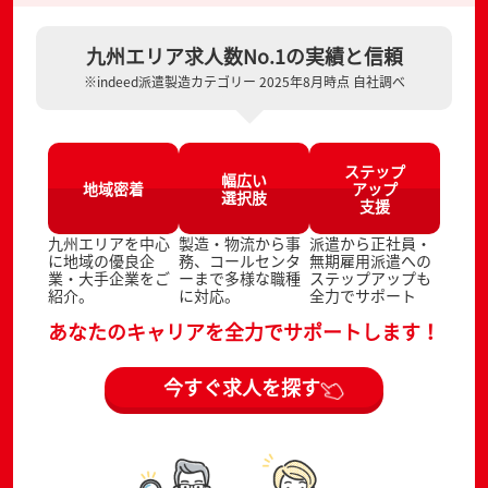
九州エリア求人数No.1の実績と信頼
※indeed派遣製造カテゴリー 2025年8月時点 自社調べ
ステップ
幅広い
地域密着
アップ
選択肢
支援
九州エリアを中心
製造・物流から事
派遣から正社員・
に地域の優良企
務、コールセンタ
無期雇用派遣への
業・大手企業をご
ーまで多様な職種
ステップアップも
紹介。
に対応。
全力でサポート
あなたのキャリアを全力でサポートします！
今すぐ求人を探す