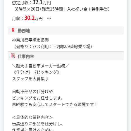
32.1
想定月収：
万円
（8時間×20日+残業15時間＋入社祝い金＋特別手当）
30.2
月収：
万円 ～
勤務地
神奈川県平塚市長瀞
（最寄り：バス利用：平塚駅09番線乗り場）
仕事内容
＼超大手自動車メーカー勤務／
《仕分け》《ピッキング》
スタッフを大募集♪
自動車部品の仕分けや
ピッキングをお任せします。
未経験でも安心してスタートできる環境です！
＜具体的な業務内容＞
伝票通りに部品を仕分けし、
作業場に届けるために、