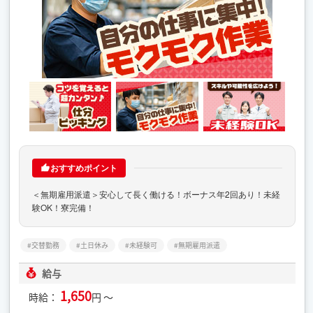
おすすめポイント
＜無期雇用派遣＞安心して長く働ける！ボーナス年2回あり！未経
験OK！寮完備！
交替勤務
土日休み
未経験可
無期雇用派遣
給与
1,650
時給：
円 ～