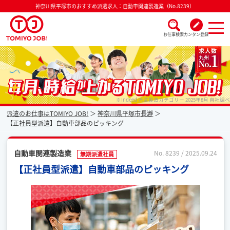
神奈川県平塚市のおすすめ派遣求人：自動車関連製造業（No.8239）
お仕事検索
カンタン登録
派遣なら毎月時給が上がるトミヨジョブ
※Indeed 派遣製造カテゴリー 2025年8月 自社調べ
派遣のお仕事はTOMIYO JOB!
神奈川県平塚市長瀞
【正社員型派遣】自動車部品のピッキング
自動車関連製造業
No. 8239 / 2025.09.24
無期派遣社員
【正社員型派遣】自動車部品のピッキング