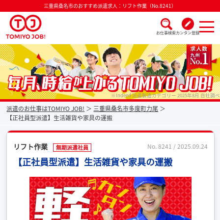
三重県桑名市のおすすめ派遣求人：リフト作業（No.8241）
お仕事検索
カンタン登録
派遣なら毎月時給が上がるトミヨジョブ
※Indeed 派遣製造カテゴリー 2025年8月 自社調べ
派遣のお仕事はTOMIYO JOB!
三重県桑名市多度町力尾
【正社員型派遣】生活雑貨や家具の運搬
リフト作業
No. 8241 / 2025.09.24
無期派遣社員
【正社員型派遣】生活雑貨や家具の運搬