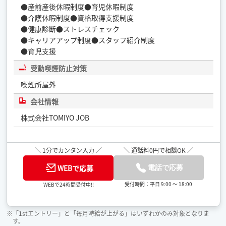
●産前産後休暇制度●育児休暇制度
●介護休暇制度●資格取得支援制度
●健康診断●ストレスチェック
●キャリアアップ制度●スタッフ紹介制度
●育児支援
受動喫煙防止対策
喫煙所屋外
会社情報
株式会社TOMIYO JOB
＼ 1分でカンタン入力 ／
＼ 通話料0円で相談OK ／
WEBで応募
電話で応募
受付時間：平日 9:00 ～ 18:00
WEBで24時間受付中!!
※「1stエントリー」と「毎月時給が上がる」はいずれかのみ対象となりま
す。