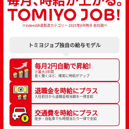
※indeed派遣製造カテゴリー 2025年8月時点 自社調べ
トミヨジョブ独自の給与モデル
毎月2円自動で
昇給!
※最大3年間
長く働くほど、
確実に時給がアップ
退職金を
時給にプラス
入社初日から
退職金相当額を一律支給
交通費を
時給にプラス
徒歩・自転車でも
時間当たり一律で支給