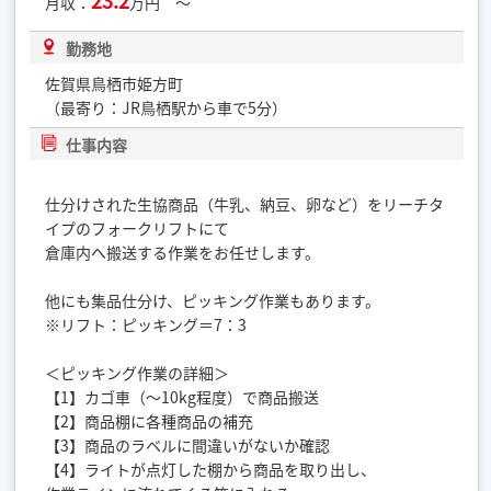
23.2
月収：
万円 ～
勤務地
佐賀県鳥栖市姫方町
（最寄り：JR鳥栖駅から車で5分）
仕事内容
仕分けされた生協商品（牛乳、納豆、卵など）をリーチタ
イプのフォークリフトにて
倉庫内へ搬送する作業をお任せします。
他にも集品仕分け、ピッキング作業もあります。
※リフト：ピッキング＝7：3
＜ピッキング作業の詳細＞
【1】カゴ車（〜10kg程度）で商品搬送
【2】商品棚に各種商品の補充
【3】商品のラベルに間違いがないか確認
【4】ライトが点灯した棚から商品を取り出し、