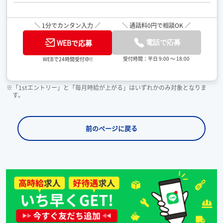
＼ 1分でカンタン入力 ／
＼ 通話料0円で相談OK ／
WEBで応募
電話で応募
受付時間：平日 9:00 ～ 18:00
WEBで24時間受付中!!
※「1stエントリー」と「毎月時給が上がる」はいずれかのみ対象となりま
す。
前のページに戻る