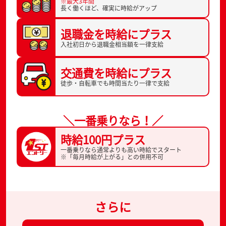
※最大3年間
長く働くほど、
確実に時給がアップ
退職金を
時給にプラス
入社初日から
退職金相当額を一律支給
交通費を
時給にプラス
徒歩・自転車でも
時間当たり一律で支給
＼一番乗りなら！／
時給100円プラス
一番乗りなら通常よりも高い時給でスタート
※「毎月時給が上がる」との併用不可
さらに