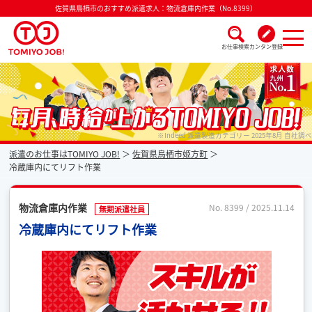
佐賀県鳥栖市のおすすめ派遣求人：物流倉庫内作業（No.8399）
お仕事検索
カンタン登録
派遣なら毎月時給が上がるトミヨジョブ
※Indeed 派遣製造カテゴリー 2025年8月 自社調べ
派遣のお仕事はTOMIYO JOB!
佐賀県鳥栖市姫方町
冷蔵庫内にてリフト作業
物流倉庫内作業
No. 8399 / 2025.11.14
無期派遣社員
冷蔵庫内にてリフト作業