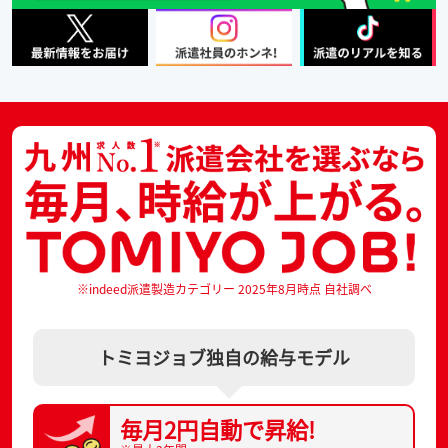
※indeed派遣製造カテゴリー 2025年8月時点 自社調べ
トミヨジョブ独自の給与モデル
毎月2円自動で
昇給!