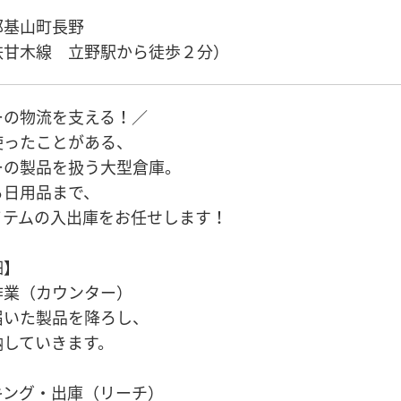
郡基山町長野
鉄甘木線 立野駅から徒歩２分）
ーの物流を支える！／
使ったことがある、
ーの製品を扱う大型倉庫。
ら日用品まで、
イテムの入出庫をお任せします！
細】
作業（カウンター）
届いた製品を降ろし、
納していきます。
キング・出庫（リーチ）