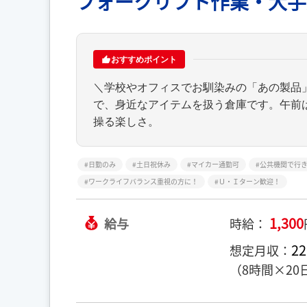
フォークリフト作業・大手
おすすめポイント
＼学校やオフィスでお馴染みの「あの製品
で、身近なアイテムを扱う倉庫です。午前
操る楽しさ。
日勤のみ
土日祝休み
マイカー通勤可
公共機関で行
ワークライフバランス重視の方に！
Ｕ・Ｉターン歓迎！
1,300
給与
時給：
22
想定月収：
（8時間×20