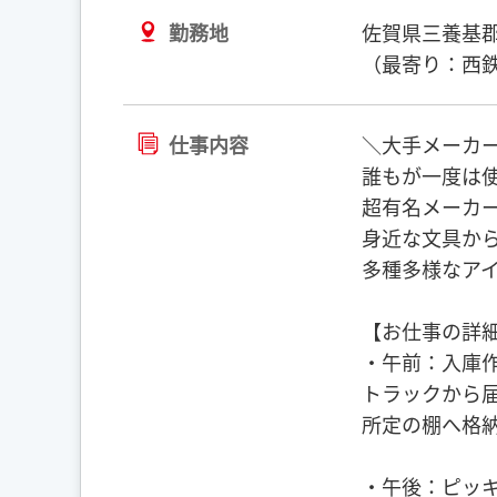
勤務地
佐賀県三養基
（最寄り：西
仕事内容
＼大手メーカ
誰もが一度は
超有名メーカ
身近な文具か
多種多様なア
【お仕事の詳
・午前：入庫
トラックから
所定の棚へ格
・午後：ピッ