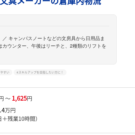
文具メーカーの倉庫内物流
」／ キャンパスノートなどの文房具から日用品ま
はカウンター、午後はリーチと、2種類のリフトを
きやすい
スキルアップを目指したい方に！
1,625
円 ～
円
.4
万円
日＋残業10時間）