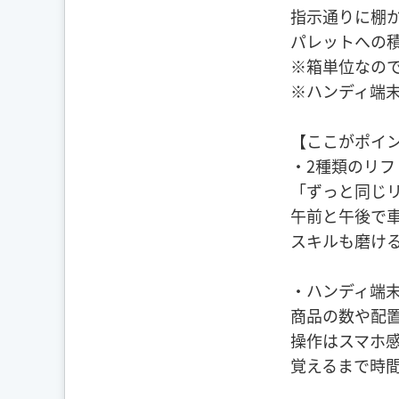
指示通りに棚
パレットへの
※箱単位なの
※ハンディ端
【ここがポイ
・2種類のリ
「ずっと同じ
午前と午後で
スキルも磨け
・ハンディ端
商品の数や配
操作はスマホ
覚えるまで時