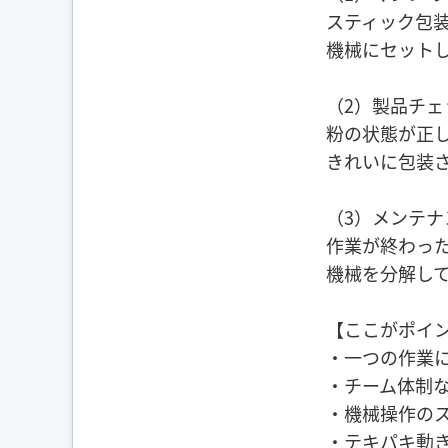
スティック包
機械にセット
（2）製品チェ
粉の状態が正
きれいに包装
（3）メンテナ
作業が終わっ
機械を分解し
【ここがポイ
・一つの作業
・チーム体制
・機械操作の
・テキパキ動