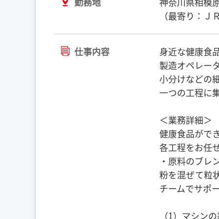
勤務地
神奈川県相模
（最寄り：ＪＲ
仕事内容
身近な健康食
製造オペレー
小分けなどの
一つの工程に
＜業務詳細＞
健康食品がで
各工程をお任
・原料のブレ
粉を混ぜて粒
チームでサポ
（1）マシンの