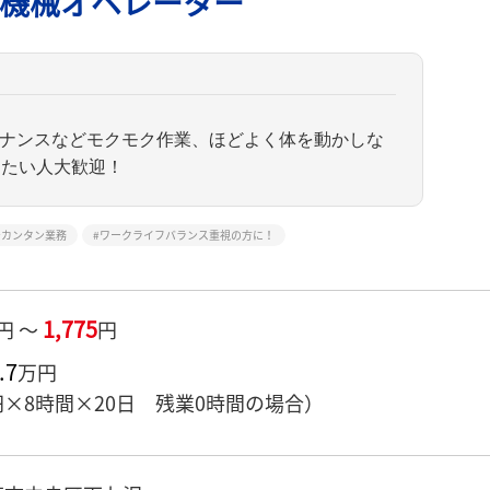
機械オペレーター
テナンスなどモクモク作業、ほどよく体を動かしな
きたい人大歓迎！
カンタン業務
ワークライフバランス重視の方に！
1,775
円 ～
円
.7
万円
0円×8時間×20日 残業0時間の場合）