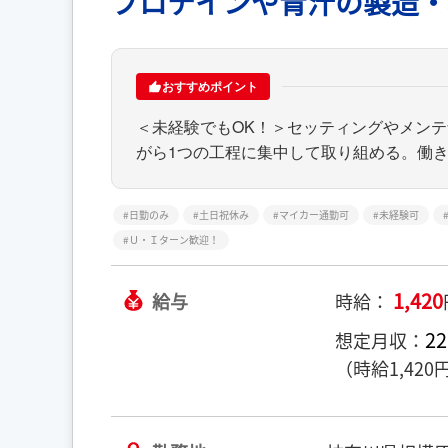
プロテインや青汁の製造・
おすすめポイント
＜未経験でもOK！＞セッティングやメン
がら1つの工程に集中して取り組める。働
日勤のみ
土日祝休み
マイカー通勤可
未経験可
Ｕ・Ｉターン歓迎！
1,420
給与
時給：
22
想定月収：
（時給1,42