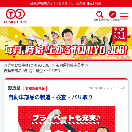
福岡県行橋市のおすすめ派遣求人：製造業（No.8706）
お仕事検索
カンタン登録
派遣なら毎月時給が上がるトミヨジョブ
※Indeed 派遣製造カテゴリー 2025年8月 自社調べ
派遣のお仕事はTOMIYO JOB!
福岡県行橋市長木
自動車部品の製造・検査・バリ取り
製造業
No. 8706 / 2026.05.21
有期派遣社員
自動車部品の製造・検査・バリ取り