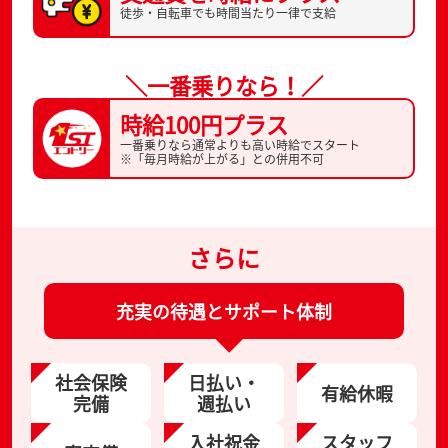
徒歩・自転車でも
時間当たり一律で支給
＼一番乗りなら！／
時給100円プラス
一番乗りなら通常よりも高い時給でスタート
※「毎月時給が上がる」との併用不可
さらに
充実の待遇とサポート体制
社会保険
日払い・
有給休暇
完備
週払い
入社祝金
スタッフ