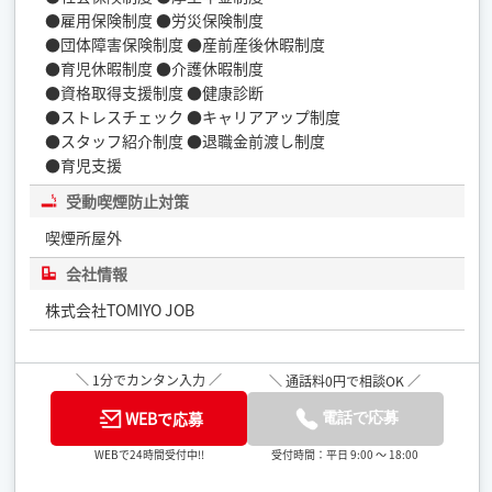
●雇用保険制度 ●労災保険制度
●団体障害保険制度 ●産前産後休暇制度
●育児休暇制度 ●介護休暇制度
●資格取得支援制度 ●健康診断
●ストレスチェック ●キャリアアップ制度
●スタッフ紹介制度 ●退職金前渡し制度
●育児支援
受動喫煙防止対策
喫煙所屋外
会社情報
株式会社TOMIYO JOB
＼ 1分でカンタン入力 ／
＼ 通話料0円で相談OK ／
WEBで応募
電話で応募
受付時間：平日 9:00 ～ 18:00
WEBで24時間受付中!!