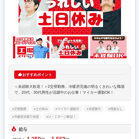
おすすめポイント
＜未経験大歓迎！＞2交替勤務、冷暖房完備の明るくきれいな職場
で、20代・30代男性が活躍中のお仕事！マイカー通勤OK！
交替勤務
土日休み
マイカー通勤可
未経験可
残業なし
冷暖房完備で快適
Ｕ・Ｉターン歓迎！
給与