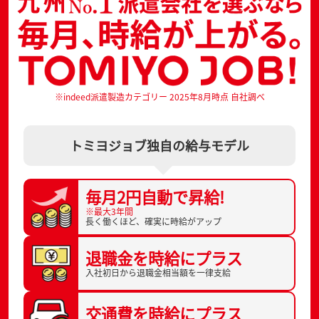
※indeed派遣製造カテゴリー 2025年8月時点 自社調べ
トミヨジョブ独自の給与モデル
毎月2円自動で
昇給!
※最大3年間
長く働くほど、
確実に時給がアップ
退職金を
時給にプラス
入社初日から
退職金相当額を一律支給
交通費を
時給にプラス