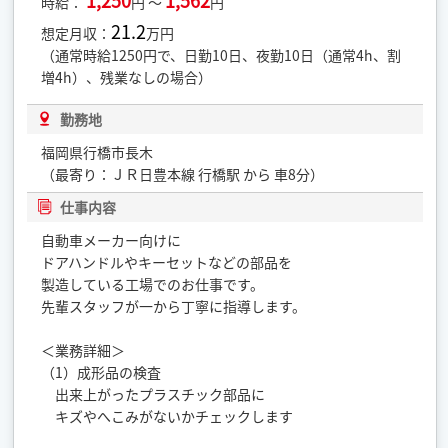
1,250
1,562
時給：
円 ～
円
21.2
想定月収：
万円
（通常時給1250円で、日勤10日、夜勤10日（通常4h、割
増4h）、残業なしの場合）
勤務地
福岡県行橋市長木
（最寄り：ＪＲ日豊本線 行橋駅 から 車8分）
仕事内容
自動車メーカー向けに
ドアハンドルやキーセットなどの部品を
製造している工場でのお仕事です。
先輩スタッフが一から丁寧に指導します。
＜業務詳細＞
（1）成形品の検査
出来上がったプラスチック部品に
キズやへこみがないかチェックします