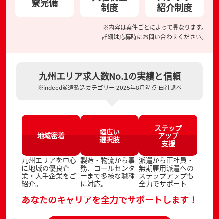
寮完備
制度
紹介制度
※内容は案件ごとによって異なります。
詳細は応募時にお問い合わせください。
九州エリア求人数No.1の実績と信頼
※indeed派遣製造カテゴリー 2025年8月時点 自社調べ
ステップ
幅広い
地域密着
アップ
選択肢
支援
九州エリアを中心
製造・物流から事
派遣から正社員・
に地域の優良企
務、コールセンタ
無期雇用派遣への
業・大手企業をご
ーまで多様な職種
ステップアップも
紹介。
に対応。
全力でサポート
あなたのキャリアを全力でサポートします！