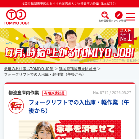
福岡県福岡市東区のおすすめ派遣求人：物流倉庫内作業（No.8712）
お仕事検索
カンタン登録
派遣なら毎月時給が上がるトミヨジョブ
※Indeed 派遣製造カテゴリー 2025年8月 自社調べ
派遣のお仕事はTOMIYO JOB!
福岡県福岡市東区蒲田
フォークリフトでの入出庫・軽作業（午後から）
物流倉庫内作業
No. 8712 / 2026.05.27
有期派遣社員
フォークリフトでの入出庫・軽作業（午
後から）