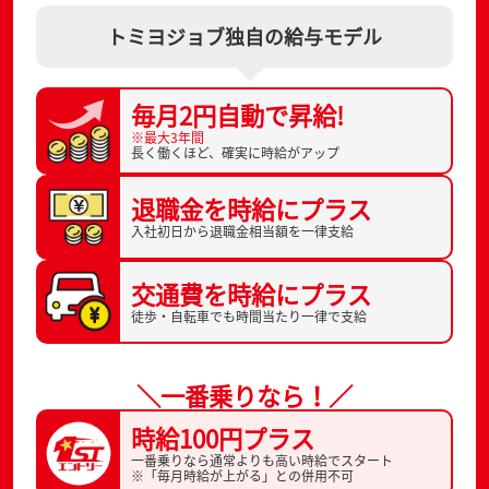
トミヨジョブ独自の給与モデル
毎月2円自動で
昇給!
※最大3年間
長く働くほど、
確実に時給がアップ
退職金を
時給にプラス
入社初日から
退職金相当額を一律支給
交通費を
時給にプラス
徒歩・自転車でも
時間当たり一律で支給
＼一番乗りなら！／
時給100円プラス
一番乗りなら通常よりも高い時給でスタート
※「毎月時給が上がる」との併用不可