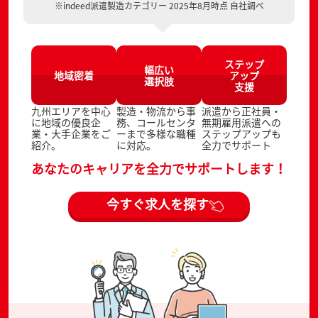
※indeed派遣製造カテゴリー 2025年8月時点 自社調べ
ステップ
幅広い
地域密着
アップ
選択肢
支援
九州エリアを中心
製造・物流から事
派遣から正社員・
に地域の優良企
務、コールセンタ
無期雇用派遣への
業・大手企業をご
ーまで多様な職種
ステップアップも
紹介。
に対応。
全力でサポート
あなたのキャリアを全力でサポートします！
今すぐ求人を探す