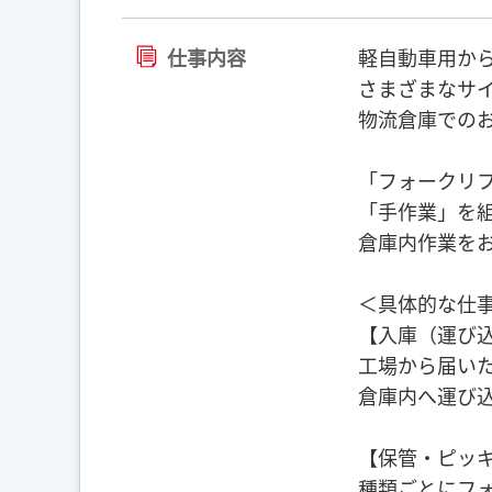
仕事内容
軽自動車用か
さまざまなサ
物流倉庫での
「フォークリ
「手作業」を
倉庫内作業を
＜具体的な仕
【入庫（運び
工場から届い
倉庫内へ運び
【保管・ピッ
種類ごとにフ