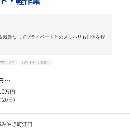
ト・軽作業
み＆残業なしでプライベートとのメリハリも◎体を程
Wワーク可
Ｕ・Ｉターン歓迎！
円 ～
.0
万円
×20日）
郡みやき町江口