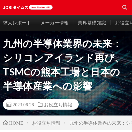
求人レポート
メーカー情報
業界基礎知識
お役立
九州の半導体業界の未来：
シリコンアイランド再び、
TSMCの熊本工場と日本の
半導体産業への影響
2023.06.26
お役立ち情報
お役立ち情報
九州の半導体業界の未来：シ
HOME