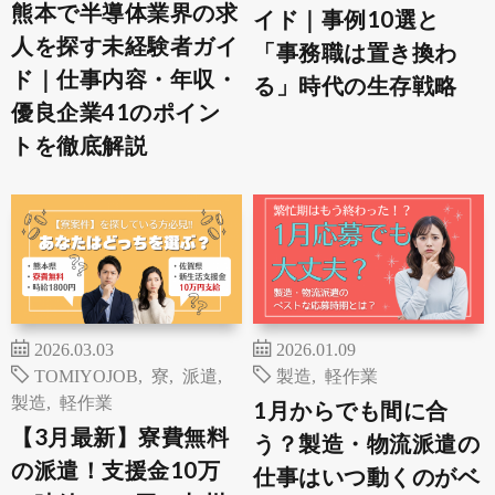
熊本で半導体業界の求
イド｜事例10選と
人を探す未経験者ガイ
「事務職は置き換わ
ド｜仕事内容・年収・
る」時代の生存戦略
優良企業41のポイン
トを徹底解説
2026.03.03
2026.01.09
TOMIYOJOB
,
寮
,
派遣
,
製造
,
軽作業
製造
,
軽作業
1月からでも間に合
【3月最新】寮費無料
う？製造・物流派遣の
の派遣！支援金10万
仕事はいつ動くのがベ