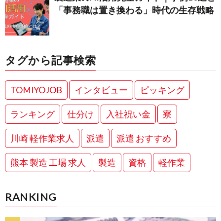
「事務職は置き換わる」時代の生存戦略
タグから記事検索
TOMIYOJOB
インタビュー
ピッキング
ランキング
仕分け
入社祝い金
寮
川崎 軽作業求人
派遣
派遣 おすすめ
熊本 製造 工場 求人
製造
資格
軽作業
RANKING