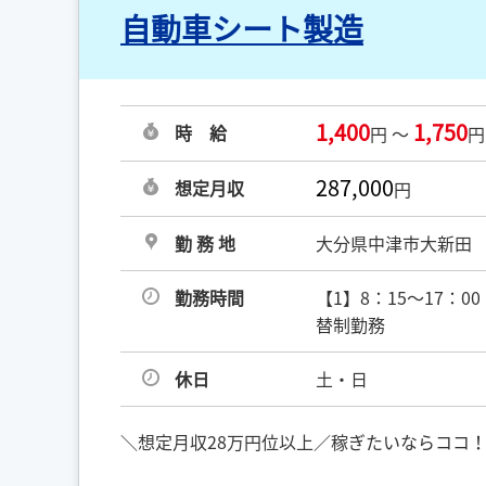
自動車シート製造
1,400
1,750
時 給
円 ～
円
287,000
想定月収
円
勤 務 地
大分県中津市大新田
勤務時間
【1】8：15～17：0
替制勤務
休日
土・日
＼想定月収28万円位以上／稼ぎたいならココ