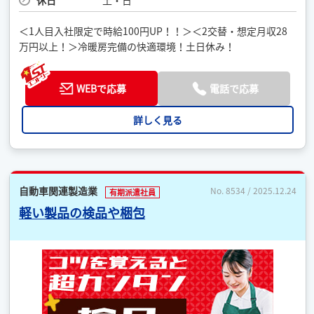
＜1人目入社限定で時給100円UP！！＞＜2交替・想定月収28
万円以上！＞冷暖房完備の快適環境！土日休み！
WEBで応募
電話で応募
詳しく見る
自動車関連製造業
No. 8534 / 2025.12.24
有期派遣社員
軽い製品の検品や梱包