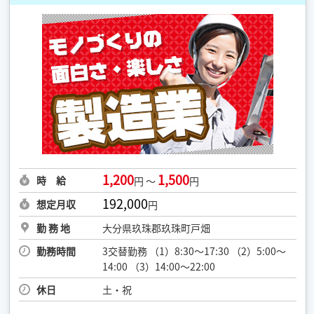
1,200
1,500
時 給
円 ～
円
192,000
想定月収
円
勤 務 地
大分県玖珠郡玖珠町戸畑
勤務時間
3交替勤務 （1）8:30～17:30 （2）5:00～
14:00 （3）14:00～22:00
休日
土・祝