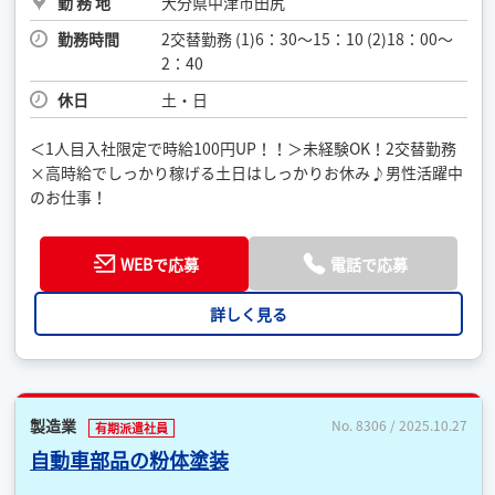
勤 務 地
大分県中津市田尻
勤務時間
2交替勤務 (1)6：30〜15：10 (2)18：00〜
2：40
休日
土・日
＜1人目入社限定で時給100円UP！！＞未経験OK！2交替勤務
×高時給でしっかり稼げる土日はしっかりお休み♪男性活躍中
のお仕事！
WEBで応募
電話で応募
詳しく見る
製造業
No. 8306 / 2025.10.27
有期派遣社員
自動車部品の粉体塗装