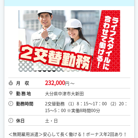
232,000
月 収
円 ～
勤 務 地
大分県中津市大新田
勤務時間
2交替勤務 （1）8：15〜17：00 （2）20：
15〜5：00 ※実働8時間00分
休日
土・日
＜無期雇用派遣＞安心して長く働ける！ボーナス年2回あり！