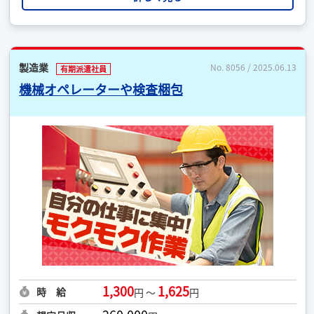
製造業
No. 8056 / 2025.06.13
有期派遣社員
機械オペレーターや検査梱包
1,300
1,625
時 給
円 ～
円