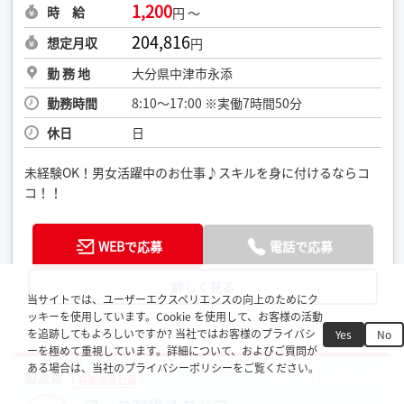
1,200
時 給
円 ～
204,816
想定月収
円
勤 務 地
大分県中津市永添
勤務時間
8:10〜17:00 ※実働7時間50分
休日
日
未経験OK！男女活躍中のお仕事♪スキルを身に付けるならコ
コ！！
WEBで応募
電話で応募
詳しく見る
当サイトでは、ユーザーエクスペリエンスの向上のためにク
ッキーを使用しています。Cookie を使用して、お客様の活動
を追跡してもよろしいですか? 当社ではお客様のプライバシ
Yes
No
ーを極めて重視しています。詳細について、およびご質問が
ある場合は、当社のプライバシーポリシーをご覧ください。
製造業
No. 7911 / 2025.06.13
有期派遣社員