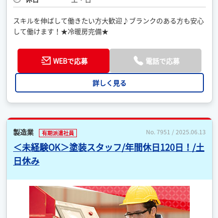
スキルを伸ばして働きたい方大歓迎♪ブランクのある方も安心
して働けます！★冷暖房完備★
WEBで応募
電話で応募
詳しく見る
製造業
No. 7951 / 2025.06.13
有期派遣社員
＜未経験OK＞塗装スタッフ/年間休日120日！/土
日休み