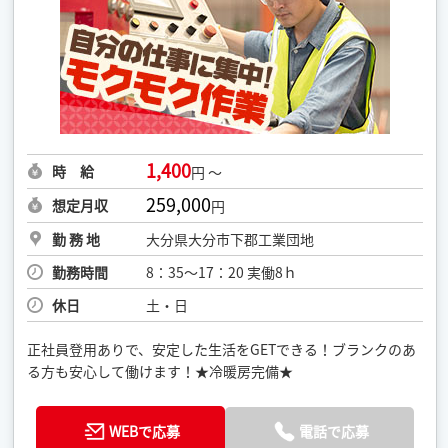
1,400
時 給
円 ～
259,000
想定月収
円
勤 務 地
大分県大分市下郡工業団地
勤務時間
8：35〜17：20 実働8ｈ
休日
土・日
正社員登用ありで、安定した生活をGETできる！ブランクのあ
る方も安心して働けます！★冷暖房完備★
WEBで応募
電話で応募