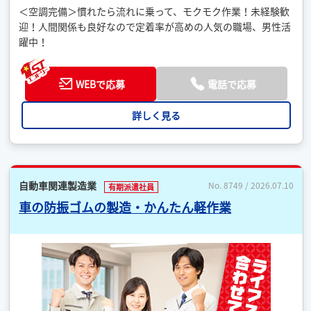
＜空調完備＞慣れたら流れに乗って、モクモク作業！未経験歓
迎！人間関係も良好なので定着率が高めの人気の職場、男性活
躍中！
WEBで応募
電話で応募
詳しく見る
自動車関連製造業
No. 8749 / 2026.07.10
有期派遣社員
車の防振ゴムの製造・かんたん軽作業