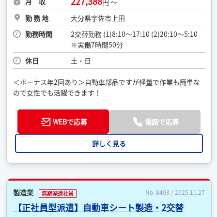
227,388
月 収
円 ～
勤 務 地
大分県宇佐市上田
勤務時間
2交替勤務 (1)8:10〜17:10 (2)20:10〜5:10
※実働7時間50分
休日
土・日
＜ボーナス年2回あり＞自動車部品ですが軽量で作業も簡単な
ので女性でも活躍できます！
WEBで応募
電話で応募
詳しく見る
製造業
No. 8493 / 2025.11.27
無期派遣社員
【正社員型派遣】自動車シート製造・2交替