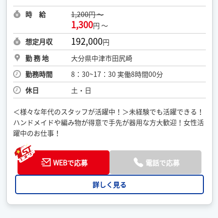
時 給
1,200円 ～
1,300
円 ～
192,000
想定月収
円
勤 務 地
大分県中津市田尻崎
勤務時間
8：30~17：30 実働8時間00分
休日
土・日
＜様々な年代のスタッフが活躍中！＞未経験でも活躍できる！
ハンドメイドや編み物が得意で手先が器用な方大歓迎！女性活
躍中のお仕事！
WEBで応募
電話で応募
詳しく見る