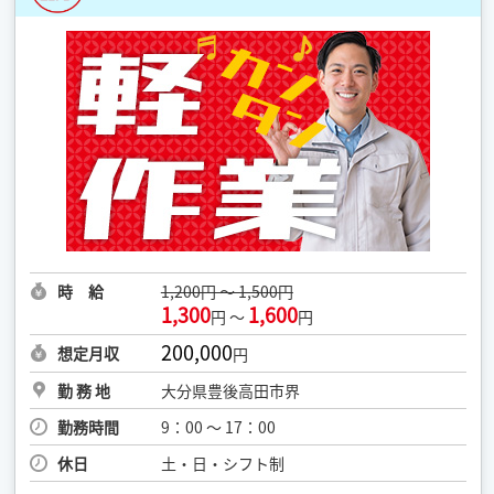
時 給
1,200円 ～ 1,500円
1,300
1,600
円 ～
円
200,000
想定月収
円
勤 務 地
大分県豊後高田市界
勤務時間
9：00 ～ 17：00
休日
土・日・シフト制