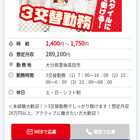
1,400
1,750
時 給
円 ～
円
289,100
想定月収
円
勤 務 地
大分県豊後高田市
勤務時間
3交替勤務 （1）7：00～16：00 （2）15：
00～0：00 （3）23：00～08：00
休日
土・日・シフト制
＜未経験大歓迎！＞3交替勤務でしっかり稼げます！想定月収
28万円以上、アクティブに働きたい方大歓迎！
WEBで応募
電話で応募