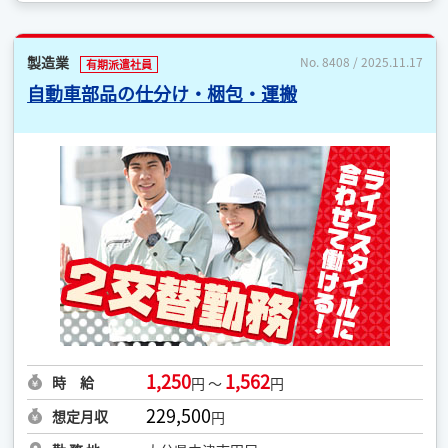
製造業
No. 8408 / 2025.11.17
有期派遣社員
自動車部品の仕分け・梱包・運搬
1,250
1,562
時 給
円 ～
円
229,500
想定月収
円