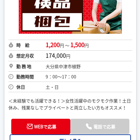
1,200
1,500
時 給
円 ～
円
174,000
想定月収
円
勤 務 地
大分県中津市植野
勤務時間
9：00～17：00
休日
土・日
＜未経験でも活躍できる！＞女性活躍中のモクモク作業！土日
休み、残業なしでプライベートと両立したい方もオススメ！
WEBで応募
電話で応募