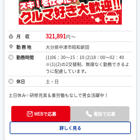
321,891
月 収
円 ～
勤 務 地
大分県中津市昭和新田
勤務時間
(1)06：30〜15：10 (2)18：00〜02：40
※(1)(2)の2交替制、無理なく勤務できるよ
うに配慮しています。
休日
土・日
土日休み✨研修充実＆重労働もなしで男女活躍中！
WEBで応募
電話で応募
詳しく見る