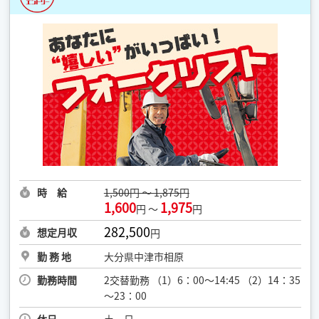
時 給
1,500円 ～ 1,875円
1,600
1,975
円 ～
円
282,500
想定月収
円
勤 務 地
大分県中津市相原
勤務時間
2交替勤務 （1）6：00～14:45 （2）14：35
～23：00
休日
土・日