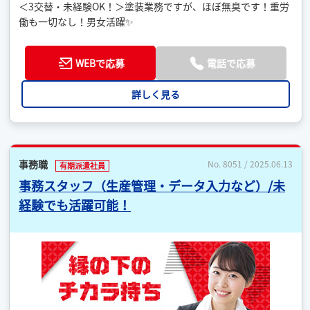
＜3交替・未経験OK！＞塗装業務ですが、ほぼ無臭です！重労
働も一切なし！男女活躍✨
WEBで応募
電話で応募
詳しく見る
事務職
No. 8051 / 2025.06.13
有期派遣社員
事務スタッフ（生産管理・データ入力など）/未
経験でも活躍可能！