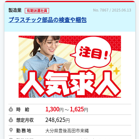
製造業
No. 7867 / 2025.06.13
有期派遣社員
プラスチック部品の検査や梱包
1,300
1,625
時 給
円 ～
円
248,625
想定月収
円
勤 務 地
大分県豊後高田市来縄