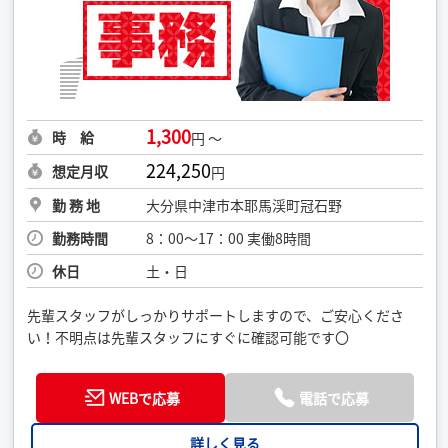
1,300
時 給
円 ～
224,250
想定月収
円
勤 務 地
大分県中津市本耶馬渓町冠石野
勤務時間
8：00〜17：00 実働8時間
休日
土・日
先輩スタッフがしっかりサポートしますので、ご安心くださ
い！不明点は先輩スタッフにすぐに確認可能です〇
WEBで応募
電話で応募
詳しく見る