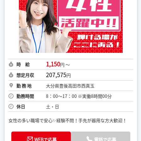
1,150
時 給
円 ～
207,575
想定月収
円
勤 務 地
大分県豊後高田市西真玉
勤務時間
8：00〜17：00 ※実働8時間00分
休日
土・日
女性の多い職場で安心✨経験不問！手先が器用な方大歓迎！
WEBで応募
電話で応募