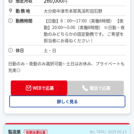
260,000
想定月収
円
勤 務 地
大分県中津市本耶馬渓町冠石野
勤務時間
【日勤】8：00～17:00（実働8時間） 【夜
勤】20:00～5:00（実働8時間） ※日勤・夜
勤のみどちらかの固定勤務です。 ご希望を
担当者にお尋ねください！
休日
土・日
日勤のみ・夜勤のみ選択可能✨土日はお休み、プライベートも
充実◎
WEBで応募
電話で応募
詳しく見る
製造業
No. 7950 / 2025.06.13
有期派遣社員