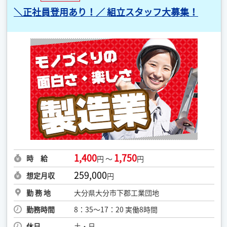
＼正社員登用あり！／ 組立スタッフ大募集！
1,400
1,750
時 給
円 ～
円
259,000
想定月収
円
勤 務 地
大分県大分市下郡工業団地
勤務時間
8：35〜17：20 実働8時間
休日
土・日