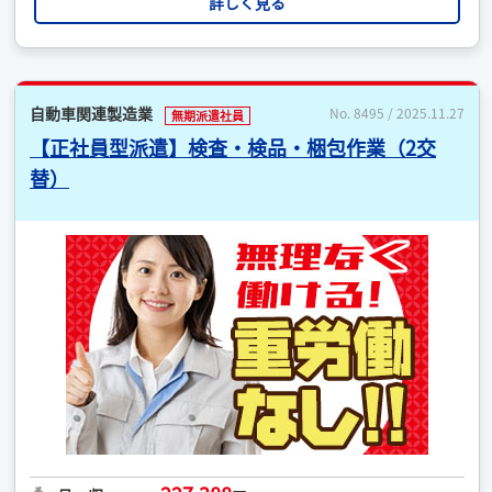
詳しく見る
自動車関連製造業
No. 8495 / 2025.11.27
無期派遣社員
【正社員型派遣】検査・検品・梱包作業（2交
替）