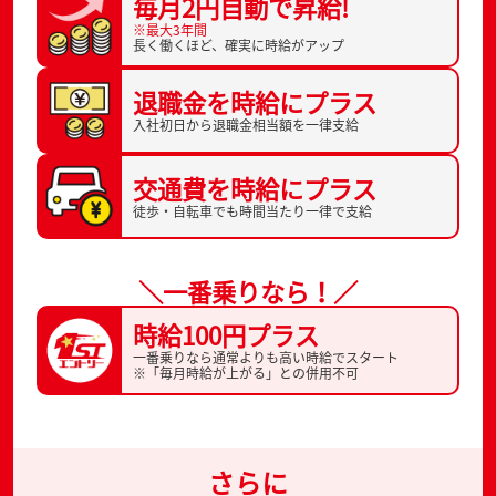
毎月2円自動で
昇給!
※最大3年間
長く働くほど、
確実に時給がアップ
退職金を
時給にプラス
入社初日から
退職金相当額を一律支給
交通費を
時給にプラス
徒歩・自転車でも
時間当たり一律で支給
＼一番乗りなら！／
時給100円プラス
一番乗りなら通常よりも高い時給でスタート
※「毎月時給が上がる」との併用不可
さらに