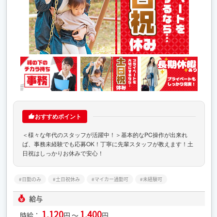
おすすめポイント
＜様々な年代のスタッフが活躍中！＞基本的なPC操作が出来れ
ば、事務未経験でも応募OK！丁寧に先輩スタッフが教えます！土
日祝はしっかりお休みで安心！
日勤のみ
土日祝休み
マイカー通勤可
未経験可
給与
1,120
1,400
時給：
円 ～
円