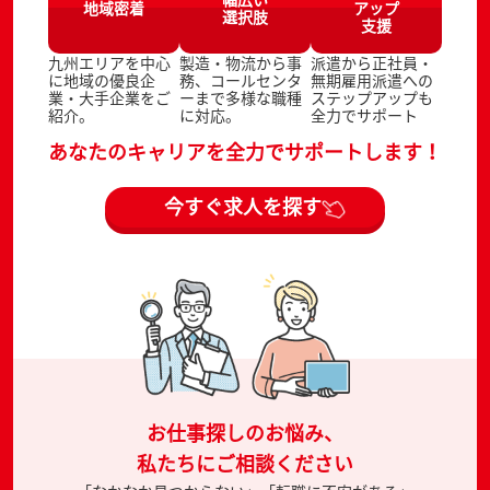
地域密着
アップ
選択肢
支援
九州エリアを中心
製造・物流から事
派遣から正社員・
に地域の優良企
務、コールセンタ
無期雇用派遣への
業・大手企業をご
ーまで多様な職種
ステップアップも
紹介。
に対応。
全力でサポート
あなたのキャリアを全力でサポートします！
今すぐ求人を探す
お仕事探しのお悩み、
私たちにご相談ください