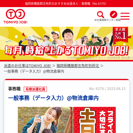
福岡県糟屋郡志免町のおすすめ派遣求人：事務職（No.6376）
お仕事検索
カンタン登録
派遣なら毎月時給が上がるトミヨジョブ
※Indeed 派遣製造カテゴリー 2025年8月 自社調べ
派遣のお仕事はTOMIYO JOB!
福岡県糟屋郡志免町別府北
一般事務（データ入力）@物流倉庫内
事務職
No. 6376 / 2025.06.13
有期派遣社員
一般事務（データ入力）@物流倉庫内