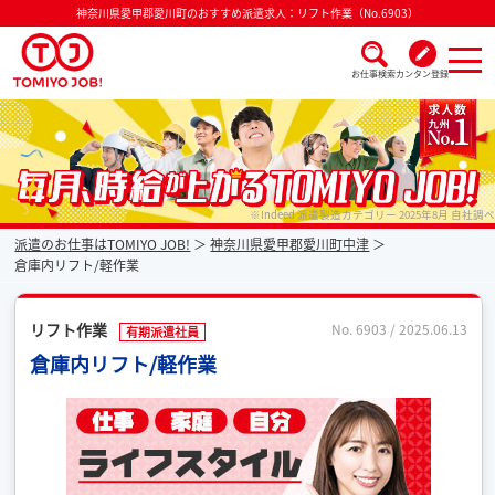
神奈川県愛甲郡愛川町のおすすめ派遣求人：リフト作業（No.6903）
お仕事検索
カンタン登録
派遣なら毎月時給が上がるトミヨジョブ
※Indeed 派遣製造カテゴリー 2025年8月 自社調べ
派遣のお仕事はTOMIYO JOB!
神奈川県愛甲郡愛川町中津
倉庫内リフト/軽作業
リフト作業
No. 6903 / 2025.06.13
有期派遣社員
倉庫内リフト/軽作業