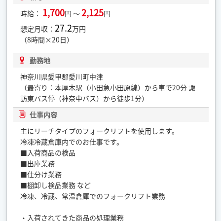
1,700
2,125
時給：
円 ～
円
27.2
想定月収：
万円
（8時間×20日）
勤務地
神奈川県愛甲郡愛川町中津
（最寄り：本厚木駅（小田急小田原線）から車で20分 諏
訪東バス停（神奈中バス）から徒歩1分）
仕事内容
主にリーチタイプのフォークリフトを使用します。
冷凍冷蔵倉庫内でのお仕事です。
■入荷商品の検品
■出庫業務
■仕分け業務
■棚卸し検品業務 など
冷凍、冷蔵、常温倉庫でのフォークリフト業務
・入荷されてきた商品の処理業務