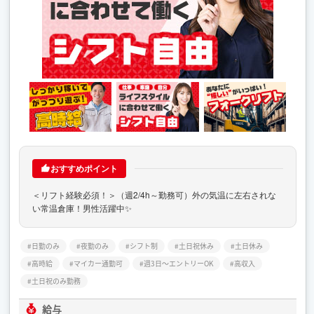
おすすめポイント
＜リフト経験必須！＞（週2/4h～勤務可）外の気温に左右されな
い常温倉庫！男性活躍中✨
日勤のみ
夜勤のみ
シフト制
土日祝休み
土日休み
高時給
マイカー通勤可
週3日～エントリーOK
高収入
土日祝のみ勤務
給与