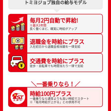
トミヨジョブ独自の給与モデル
毎月2円自動で
昇給!
※最大3年間
長く働くほど、
確実に時給がアップ
退職金を
時給にプラス
入社初日から
退職金相当額を一律支給
交通費を
時給にプラス
徒歩・自転車でも
時間当たり一律で支給
＼一番乗りなら！／
時給100円プラス
一番乗りなら通常よりも高い時給でスタート
※「毎月時給が上がる」との併用不可