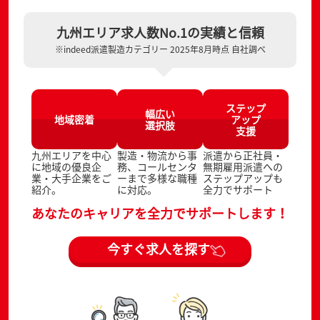
九州エリア求人数No.1の実績と信頼
※indeed派遣製造カテゴリー 2025年8月時点 自社調べ
ステップ
幅広い
地域密着
アップ
選択肢
支援
九州エリアを中心
製造・物流から事
派遣から正社員・
に地域の優良企
務、コールセンタ
無期雇用派遣への
業・大手企業をご
ーまで多様な職種
ステップアップも
紹介。
に対応。
全力でサポート
あなたのキャリアを全力でサポートします！
今すぐ求人を探す