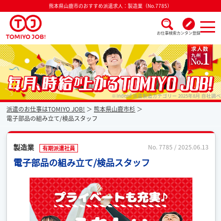
熊本県山鹿市のおすすめ派遣求人：製造業（No.7785）
お仕事検索
カンタン登録
派遣なら毎月時給が上がるトミヨジョブ
※Indeed 派遣製造カテゴリー 2025年8月 自社調べ
派遣のお仕事はTOMIYO JOB!
熊本県山鹿市杉
電子部品の組み立て/検品スタッフ
製造業
No. 7785 / 2025.06.13
有期派遣社員
電子部品の組み立て/検品スタッフ