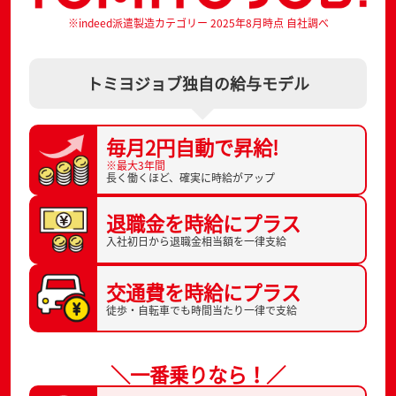
※indeed派遣製造カテゴリー 2025年8月時点 自社調べ
トミヨジョブ独自の給与モデル
毎月2円自動で
昇給!
※最大3年間
長く働くほど、
確実に時給がアップ
退職金を
時給にプラス
入社初日から
退職金相当額を一律支給
交通費を
時給にプラス
徒歩・自転車でも
時間当たり一律で支給
＼一番乗りなら！／