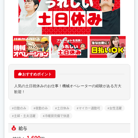
おすすめポイント
人気の土日祝休みのお仕事！機械オペレーターの経験がある方大
歓迎！
日勤のみ
夜勤のみ
土日休み
マイカー通勤可
女性活躍
主婦・主夫活躍
冷暖房完備で快適
給与