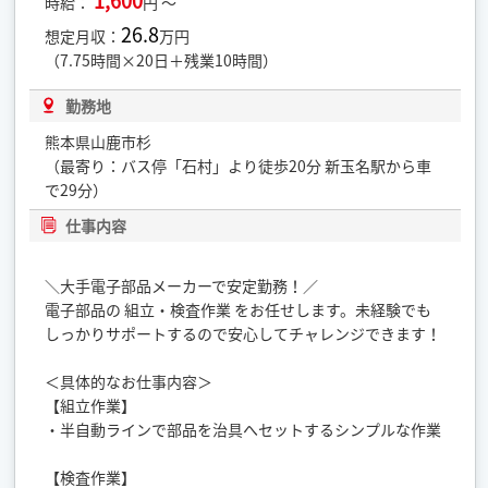
1,600
時給：
円 ～
26.8
想定月収：
万円
（7.75時間×20日＋残業10時間）
勤務地
熊本県山鹿市杉
（最寄り：バス停「石村」より徒歩20分 新玉名駅から車
で29分）
仕事内容
＼大手電子部品メーカーで安定勤務！／
電子部品の 組立・検査作業 をお任せします。未経験でも
しっかりサポートするので安心してチャレンジできます！
＜具体的なお仕事内容＞
【組立作業】
・半自動ラインで部品を治具へセットするシンプルな作業
【検査作業】