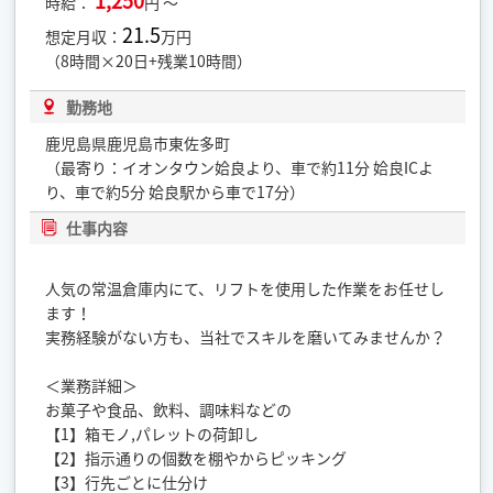
1,250
時給：
円 ～
21.5
想定月収：
万円
（8時間×20日+残業10時間）
勤務地
鹿児島県鹿児島市東佐多町
（最寄り：イオンタウン姶良より、車で約11分 姶良ICよ
り、車で約5分 姶良駅から車で17分）
仕事内容
人気の常温倉庫内にて、リフトを使用した作業をお任せし
ます！
実務経験がない方も、当社でスキルを磨いてみませんか？
＜業務詳細＞
お菓子や食品、飲料、調味料などの
【1】箱モノ,パレットの荷卸し
【2】指示通りの個数を棚やからピッキング
【3】行先ごとに仕分け