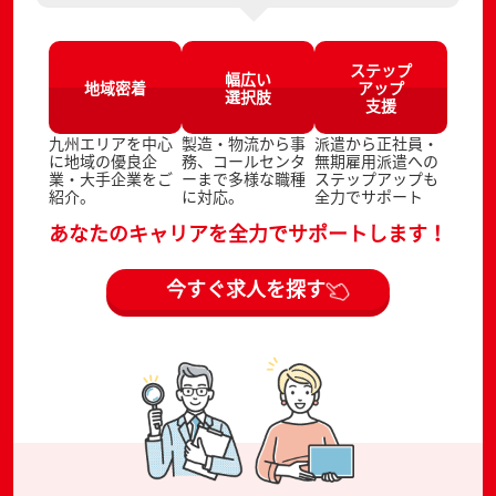
ステップ
幅広い
地域密着
アップ
選択肢
支援
九州エリアを中心
製造・物流から事
派遣から正社員・
に地域の優良企
務、コールセンタ
無期雇用派遣への
業・大手企業をご
ーまで多様な職種
ステップアップも
紹介。
に対応。
全力でサポート
あなたのキャリアを全力でサポートします！
今すぐ求人を探す