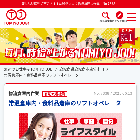
鹿児島県鹿児島市のおすすめ派遣求人：物流倉庫内作業（No.7838）
お仕事検索
カンタン登録
派遣なら毎月時給が上がるトミヨジョブ
※Indeed 派遣製造カテゴリー 2025年8月 自社調べ
派遣のお仕事はTOMIYO JOB!
鹿児島県鹿児島市東佐多町
常温倉庫内・食料品倉庫のリフトオペレーター
物流倉庫内作業
No. 7838 / 2025.06.13
有期派遣社員
常温倉庫内・食料品倉庫のリフトオペレーター