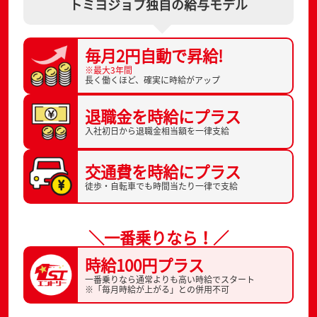
トミヨジョブ独自の給与モデル
毎月2円自動で
昇給!
※最大3年間
長く働くほど、
確実に時給がアップ
退職金を
時給にプラス
入社初日から
退職金相当額を一律支給
交通費を
時給にプラス
徒歩・自転車でも
時間当たり一律で支給
＼一番乗りなら！／
時給100円プラス
一番乗りなら通常よりも高い時給でスタート
※「毎月時給が上がる」との併用不可