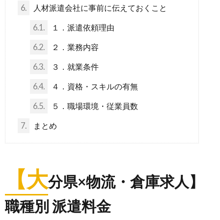
6.
人材派遣会社に事前に伝えておくこと
6.1.
１．派遣依頼理由
6.2.
２．業務内容
6.3.
３．就業条件
6.4.
４．資格・スキルの有無
6.5.
５．職場環境・従業員数
7.
まとめ
【大
分県×物流・倉庫求人】
職種別 派遣料金