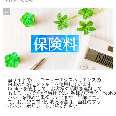
年収130万円超も「一時的なら連続2年まで扶養に」
当サイトでは、ユーザーエクスペリエンスの
年収の壁対策のパッケージの概要とは？
向上のためにクッキーを使用しています。
Cookie を使用して、お客様の活動を追跡して
お役立ち情報
もよろしいですか? 当社ではお客様のプライ
Yes
No
バシーを極めて重視しています。詳細につい
て、およびご質問がある場合は、当社のプラ
カテゴリー
イバシーポリシーをご覧ください。