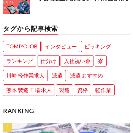
タグから記事検索
TOMIYOJOB
インタビュー
ピッキング
ランキング
仕分け
入社祝い金
寮
川崎 軽作業求人
派遣
派遣 おすすめ
熊本 製造 工場 求人
製造
資格
軽作業
RANKING