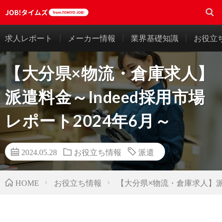
求人レポート
メーカー情報
業界基礎知識
お役立
【大分県×物流・倉庫求人】
派遣料金～Indeed採用市場
レポート2024年6月～
2024.05.28
お役立ち情報
派遣
お役立ち情報
【大分県×物流・倉庫求人】派遣
HOME