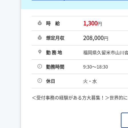
1,300
時 給
円
208,000
想定月収
円
勤 務 地
福岡県久留米市山川
勤務時間
9:30～18:30
休日
火・水
＜受付事務の経験がある方大募集！＞世界的に