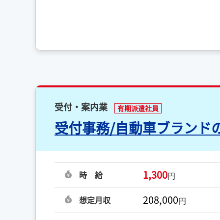
受付・案内業
有期派遣社員
受付事務/自動車ブランド
1,300
時 給
円
208,000
想定月収
円