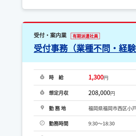
受付・案内業
有期派遣社員
受付事務（業種不問・経験
1,300
時 給
円
208,000
想定月収
円
勤 務 地
福岡県福岡市西区小
勤務時間
9:30～18:30