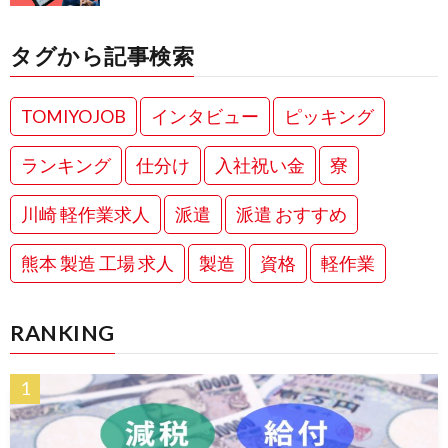
タグから記事検索
TOMIYOJOB
インタビュー
ピッキング
ランキング
仕分け
入社祝い金
寮
川崎 軽作業求人
派遣
派遣 おすすめ
熊本 製造 工場 求人
製造
資格
軽作業
RANKING