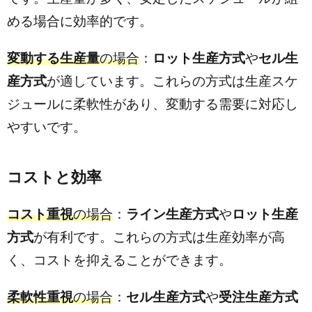
める場合に効率的です。
変動する生産量
の場合
：
ロット生産方式
や
セル生
産方式
が適しています。これらの方式は生産スケ
ジュールに柔軟性があり、変動する需要に対応し
やすいです。
コストと効率
コスト重視
の場合
：
ライン生産方式
や
ロット生産
方式
が有利です。これらの方式は生産効率が高
く、コストを抑えることができます。
柔軟性重視
の場合
：
セル生産方式
や
受注生産方式