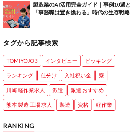
製造業のAI活用完全ガイド｜事例10選と
「事務職は置き換わる」時代の生存戦略
タグから記事検索
TOMIYOJOB
インタビュー
ピッキング
ランキング
仕分け
入社祝い金
寮
川崎 軽作業求人
派遣
派遣 おすすめ
熊本 製造 工場 求人
製造
資格
軽作業
RANKING