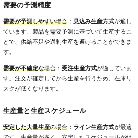
需要の予測精度
需要が予測しやすい
場合
：
見込み生産方式
が適し
ています。製品を需要予測に基づいて生産するこ
とで、供給不足や過剰生産を避けることができま
す。
需要が不確定な
場合
：
受注生産方式
が適していま
す。注文が確定してから生産を行うため、在庫リ
スクが低くなります。
生産量と生産スケジュール
安定した大量生産
の場合
：
ライン生産方式
が最適
です。生産量が多く、安定したスケジュールが組