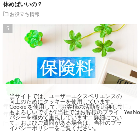
休めばいいの？
お役立ち情報
当サイトでは、ユーザーエクスペリエンスの
向上のためにクッキーを使用しています。
年収130万円超も「一時的なら連続2年まで扶養に」
Cookie を使用して、お客様の活動を追跡して
もよろしいですか? 当社ではお客様のプライ
Yes
No
年収の壁対策のパッケージの概要とは？
バシーを極めて重視しています。詳細につい
て、およびご質問がある場合は、当社のプラ
お役立ち情報
イバシーポリシーをご覧ください。