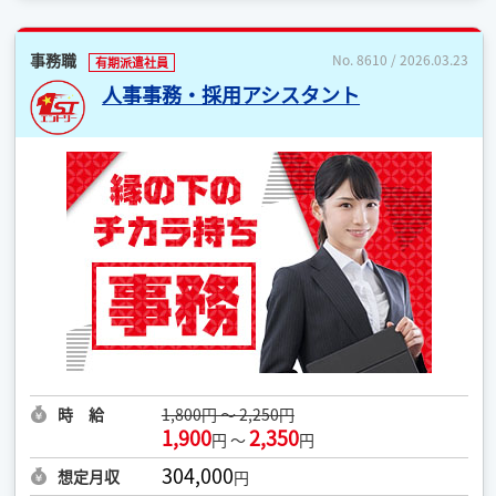
事務職
No. 8610 / 2026.03.23
有期派遣社員
人事事務・採用アシスタント
時 給
1,800円 ～ 2,250円
1,900
2,350
円 ～
円
304,000
想定月収
円