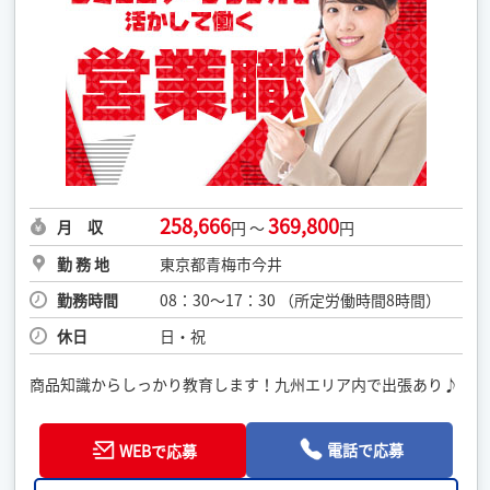
258,666
369,800
月 収
円 ～
円
勤 務 地
東京都青梅市今井
勤務時間
08：30〜17：30 （所定労働時間8時間）
休日
日・祝
商品知識からしっかり教育します！九州エリア内で出張あり♪
電話で応募
WEBで応募