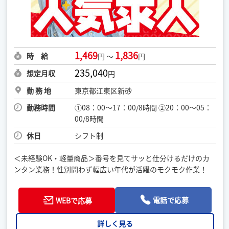
1,469
1,836
時 給
円 ～
円
235,040
想定月収
円
勤 務 地
東京都江東区新砂
勤務時間
①08：00～17：00/8時間 ②20：00～05：
00/8時間
休日
シフト制
＜未経験OK・軽量商品＞番号を見てサッと仕分けるだけのカ
ンタン業務！性別問わず幅広い年代が活躍のモクモク作業！
電話で応募
WEBで応募
詳しく見る