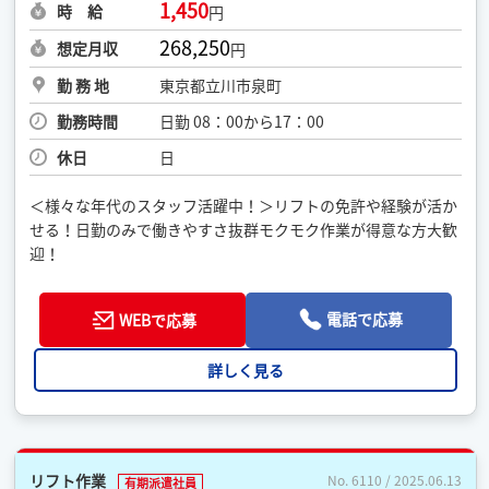
1,450
時 給
円
268,250
想定月収
円
勤 務 地
東京都立川市泉町
勤務時間
日勤 08：00から17：00
休日
日
＜様々な年代のスタッフ活躍中！＞リフトの免許や経験が活か
せる！日勤のみで働きやすさ抜群モクモク作業が得意な方大歓
迎！
電話で応募
WEBで応募
詳しく見る
リフト作業
No. 6110 / 2025.06.13
有期派遣社員