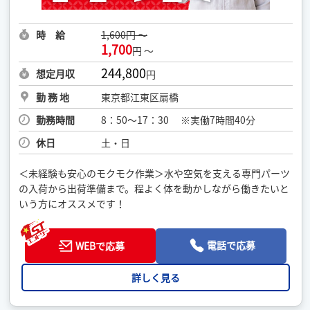
時 給
1,600円 ～
1,700
円 ～
244,800
想定月収
円
勤 務 地
東京都江東区扇橋
勤務時間
8：50〜17：30 ※実働7時間40分
休日
土・日
＜未経験も安心のモクモク作業＞水や空気を支える専門パーツ
の入荷から出荷準備まで。程よく体を動かしながら働きたいと
いう方にオススメです！
電話で応募
WEBで応募
詳しく見る