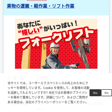
果物の運搬・軽作業・リフト作業
1,500
時 給
円 ～
当サイトでは、ユーザーエクスペリエンスの向上のためにク
315,000
想定月収
円
ッキーを使用しています。Cookie を使用して、お客様の活動
を追跡してもよろしいですか? 当社ではお客様のプライバシ
Yes
No
勤 務 地
東京都江東区青海
ーを極めて重視しています。詳細について、およびご質問が
ある場合は、当社のプライバシーポリシーをご覧ください。
勤務時間
9：00～18：00 ※8：00～17：00の場合も
あり