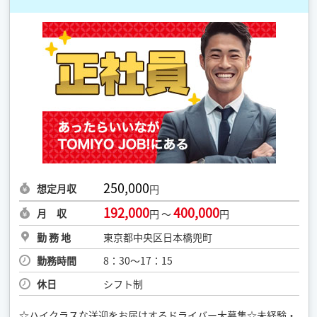
250,000
想定月収
円
192,000
400,000
月 収
円 ～
円
勤 務 地
東京都中央区日本橋兜町
勤務時間
8：30〜17：15
休日
シフト制
☆ハイクラスな送迎をお届けするドライバー大募集☆未経験・