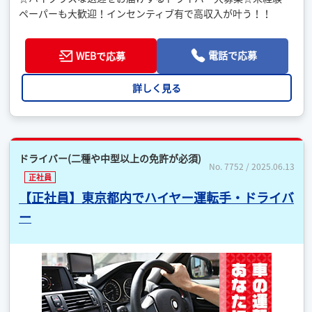
ペーパーも大歓迎！インセンティブ有で高収入が叶う！！
電話で応募
WEBで応募
詳しく見る
ドライバー(二種や中型以上の免許が必須)
No. 7752 / 2025.06.13
正社員
【正社員】東京都内でハイヤー運転手・ドライバ
ー