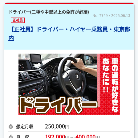
ドライバー(二種や中型以上の免許が必須)
No. 7749 / 2025.06.13
正社員
【正社員】ドライバー・ハイヤー乗務員・東京都
内
250,000
想定月収
円
192,000
400,000
月 収
円 ～
円