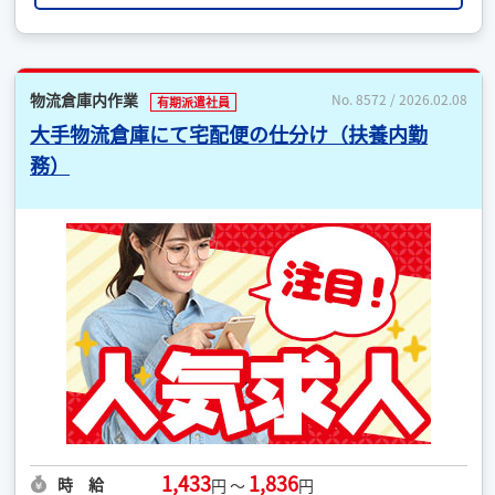
物流倉庫内作業
No. 8572 / 2026.02.08
有期派遣社員
大手物流倉庫にて宅配便の仕分け（扶養内勤
務）
1,433
1,836
時 給
円 ～
円