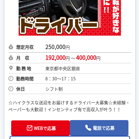
250,000
想定月収
円
192,000
400,000
月 収
円 ～
円
勤 務 地
東京都中央区銀座
勤務時間
8：30〜17：15
休日
シフト制
☆ハイクラスな送迎をお届けするドライバー大募集☆未経験・
ペーパーも大歓迎！インセンティブ有で高収入が叶う！！
電話で応募
WEBで応募