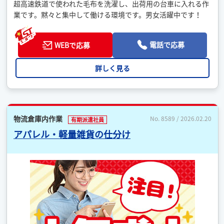
超高速鉄道で使われた毛布を洗濯し、出荷用の台車に入れる作
業です。黙々と集中して働ける環境です。男女活躍中です！
電話で応募
WEBで応募
詳しく見る
物流倉庫内作業
No. 8589 / 2026.02.20
有期派遣社員
アパレル・軽量雑貨の仕分け