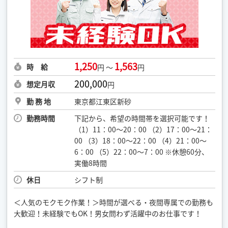
1,250
1,563
時 給
円 ～
円
200,000
想定月収
円
勤 務 地
東京都江東区新砂
勤務時間
下記から、希望の時間帯を選択可能です！
（1）11：00～20：00 （2）17：00～21：
00 （3）18：00～22：00 （4）21：00～
6：00 （5）22：00～7：00 ※休憩60分、
実働8時間
休日
シフト制
＜人気のモクモク作業！＞時間が選べる・夜間専属での勤務も
大歓迎！未経験でもOK！男女問わず活躍中のお仕事です！