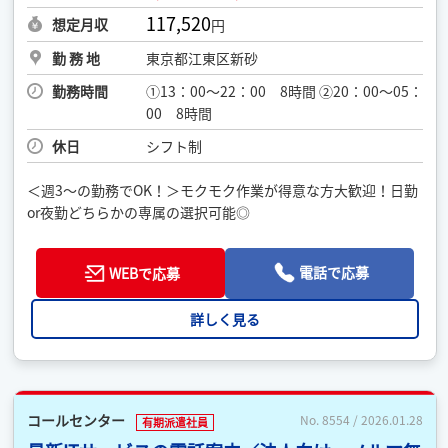
117,520
想定月収
円
勤 務 地
東京都江東区新砂
勤務時間
①13：00～22：00 8時間 ②20：00～05：
00 8時間
休日
シフト制
＜週3～の勤務でOK！＞モクモク作業が得意な方大歓迎！日勤
or夜勤どちらかの専属の選択可能◎
電話で応募
WEBで応募
詳しく見る
コールセンター
No. 8554 / 2026.01.28
有期派遣社員