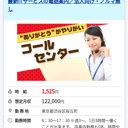
最新ITサービスの電話案内／法人向け・ノルマ無
し
1,525
時 給
円
122,000
想定月収
円
勤 務 地
東京都渋谷区桜丘町
勤務時間
8：30～17：30 ※週3～、1日3時間～働く
ことが出来ます。 扶養内勤務もOK、時間や