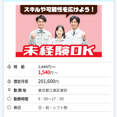
時 給
1,440円 ～
1,540
円 ～
201,600
想定月収
円
勤 務 地
東京都江東区東砂
勤務時間
9：00～17：00
休日
日・祝・シフト制