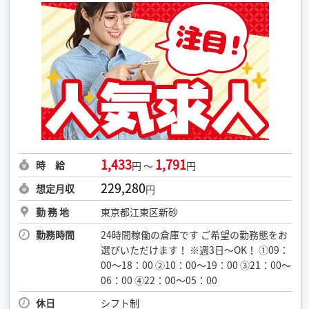
1,433
1,791
時 給
円 ～
円
229,280
想定月収
円
勤 務 地
東京都江東区新砂
勤務時間
24時間稼働の倉庫です ご希望の勤務態をお
選びいただけます！ ※週3日～OK！ ①09：
00～18：00 ②10：00～19：00 ③21：00～
06：00 ④22：00～05：00
休日
シフト制