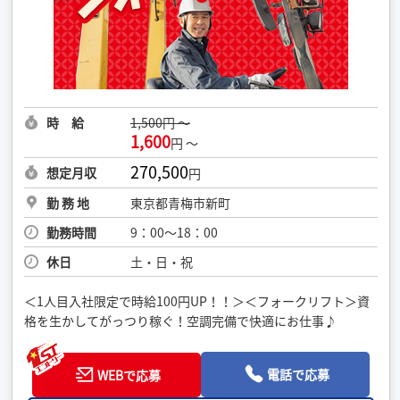
時 給
1,500円 ～
1,600
円 ～
270,500
想定月収
円
勤 務 地
東京都青梅市新町
勤務時間
9：00〜18：00
休日
土・日・祝
＜1人目入社限定で時給100円UP！！＞＜フォークリフト＞資
格を生かしてがっつり稼ぐ！空調完備で快適にお仕事♪
電話で応募
WEBで応募